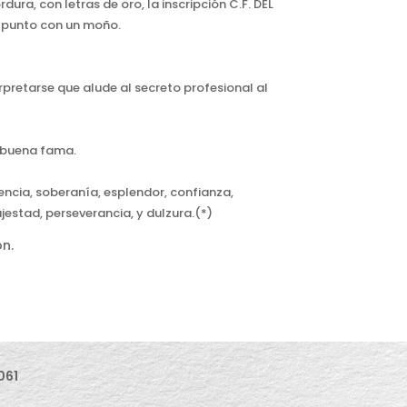
dura, con letras de oro, la inscripción C.F. DEL
 punto con un moño.
terpretarse que alude al secreto profesional al
, buena fama.
encia, soberanía, esplendor, confianza,
ajestad, perseverancia, y dulzura.(*)
ón.
061