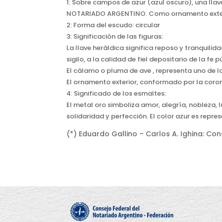
1: Sobre campos de azur (azul oscuro), una llave
NOTARIADO ARGENTINO. Como ornamento exterior
2: Forma del escudo: circular
3: Significación de las figuras:
La llave heráldica significa reposo y tranquilid
sigilo, a la calidad de fiel depositario de la fe p
El cálamo o pluma de ave , representa uno de l
El ornamento exterior, conformado por la corona
4: Significado de los esmaltes:
El metal oro simboliza amor, alegría, nobleza, 
solidaridad y perfección. El color azur es repre
(*) Eduardo Gallino – Carlos A. Ighina: Co