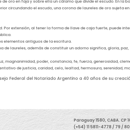
 de oro en faja y sobre ella un cálamo que divide el escudo. En la bor
 circundando el escudo, una corona de laureles de oro sujeta en
ad. Por extensión, al tener la forma de llave de caja fuerte, puede in
ública.
os elementos antiguos de la escritura.
 de laureles, además de constituir un adorno significa, gloria, paz
luz, magnanimidad, poder, constancia, fe, fuerza, generosidad, clem
sentativo de justicia, caridad, celo, lealtad, hermosura, serenidad, m
nsejo Federal del Notariado Argentino a 40 años de su creaci
Paraguay 1580, CABA. CP 1
(+54) 11 5811-4778 / 79 / 80