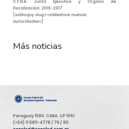
C.F.N.A: Junta Ejecutiva y Órgano de
Fiscalización. 2016-2017
[soliloquy slug=»slideshow nuevas
autoridades»]
Más noticias
Paraguay 1580, CABA. CP 1061
(+54) 11 5811-4778 / 79 / 80
consfed@consfed.com.ar