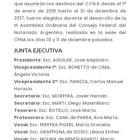
que asumirán los destinos del C.F.N.A desde el 1°
de enero de 2016 hasta el 31 de diciembre de
2017, fueron elegidos durante el desarrollo de la
III Asamblea Ordinaria del Consejo Federal del
Notariado Argentino, realizada en la sede del
CFNA los días 10 y 11 de diciembre pasados.
JUNTA EJECUTIVA
Presidente:
Esc. AGUILAR, José Alejandro.
Vicepresidente 1°:
Esc. BONETTO de CIMA,
Ángela Victoria.
Vicepresidente 2°:
Esc. PANIZZA, Carlos Manuel
Horacio.
Secretario:
Esc. MOREYRA, Javier Hernán.
Secretario:
Esc. MARTI, Diego Maximiliano.
Tesorero:
Esc. BOTELLO, José María.
Protesorero:
Esc. CANIL de PARRA, Ana María.
Vocal:
Esc. PEREYRA PIGERL. María Graciela.
Vocal:
Esc. GRAFFIGNA de DOSIO, Liliana Esther.
Vocal:
Esc. MOLINA de MENDILAHARZU, María