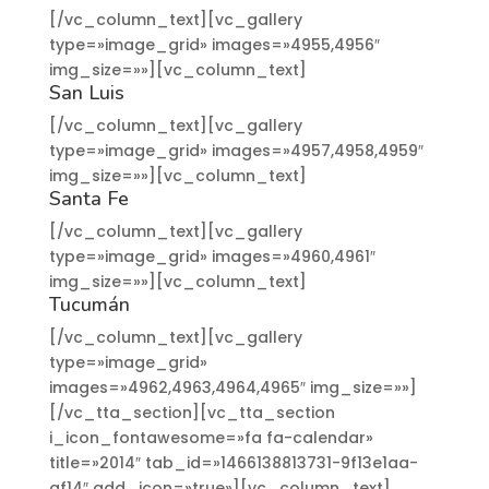
[/vc_column_text][vc_gallery
type=»image_grid» images=»4955,4956″
img_size=»»][vc_column_text]
San Luis
[/vc_column_text][vc_gallery
type=»image_grid» images=»4957,4958,4959″
img_size=»»][vc_column_text]
Santa Fe
[/vc_column_text][vc_gallery
type=»image_grid» images=»4960,4961″
img_size=»»][vc_column_text]
Tucumán
[/vc_column_text][vc_gallery
type=»image_grid»
images=»4962,4963,4964,4965″ img_size=»»]
[/vc_tta_section][vc_tta_section
i_icon_fontawesome=»fa fa-calendar»
title=»2014″ tab_id=»1466138813731-9f13e1aa-
af14″ add_icon=»true»][vc_column_text]