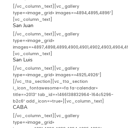
[/vc_column_text][vc_gallery
type=»image_grid» images=»4894,4895,4896″]
[vc_column_text]
San Juan
[/vc_column_text][vc_gallery
type=»image_grid»
images=»4897,4898,4899,4900,4901,4902,4903,4904,4905
[vc_column_text]
San Luis
[/vc_column_text][vc_gallery
type=»image_grid» images=»4925,4926″]
[/vc_tta_section][vc_tta_section
i_icon_fontawesome=»fa fa-calendar»
title=»2013″ tab_id=»1466138832964-164c5296-
b2c6″ add_icon=»true»][vc_column_text]
CABA
[/vc_column_text][vc_gallery
type=»image_grid»