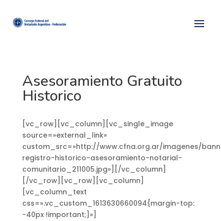
Asesoramiento Gratuito
Historico
[vc_row][vc_column][vc_single_image
source=»external_link»
custom_src=»http://www.cfna.org.ar/imagenes/bann
registro-historico-asesoramiento-notarial-
comunitario_211005.jpg»][/vc_column]
[/vc_row][vc_row][vc_column]
[vc_column_text
css=».vc_custom_1613630660094{margin-top:
-40px !important;}»]