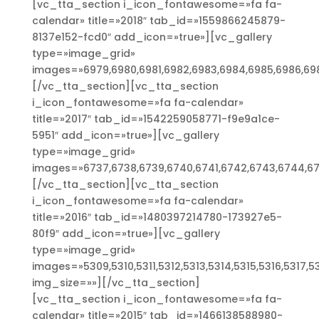
[vc_tta_section i_icon_fontawesome=»fa fa-
calendar» title=»2018″ tab_id=»1559866245879-
8137e152-fcd0″ add_icon=»true»][vc_gallery
type=»image_grid»
images=»6979,6980,6981,6982,6983,6984,6985,6986,698
[/vc_tta_section][vc_tta_section
i_icon_fontawesome=»fa fa-calendar»
title=»2017″ tab_id=»1542259058771-f9e9a1ce-
5951″ add_icon=»true»][vc_gallery
type=»image_grid»
images=»6737,6738,6739,6740,6741,6742,6743,6744,674
[/vc_tta_section][vc_tta_section
i_icon_fontawesome=»fa fa-calendar»
title=»2016″ tab_id=»1480397214780-173927e5-
80f9″ add_icon=»true»][vc_gallery
type=»image_grid»
images=»5309,5310,5311,5312,5313,5314,5315,5316,5317,
img_size=»»][/vc_tta_section]
[vc_tta_section i_icon_fontawesome=»fa fa-
calendar» title=»2015″ tab_id=»1466138588980-