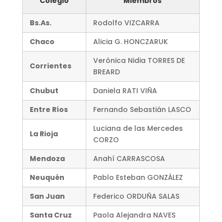
Colegio
Miembros
Bs.As.
Rodolfo VIZCARRA
Chaco
Alicia G. HONCZARUK
Verónica Nidia TORRES DE
Corrientes
BREARD
Chubut
Daniela RATI VIÑA
Entre Ríos
Fernando Sebastián LASCO
Luciana de las Mercedes
La Rioja
CORZO
Mendoza
Anahí CARRASCOSA
Neuquén
Pablo Esteban GONZÁLEZ
San Juan
Federico ORDUÑA SALAS
Santa Cruz
Paola Alejandra NAVES