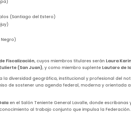
mpa)
los (Santiago del Estero)
juy)
o Negro)
)
e Fiscalización
, cuyos miembros titulares serán
Laura Kari
Eulierte (San Juan)
, y como miembro suplente
Lautaro de l
a diversidad geográfica, institucional y profesional del not
so de sostener una agenda federal, moderna y orientada a 
Gala
en el Salón Teniente General Lavalle, donde escribanas 
conocimiento al trabajo conjunto que impulsa la Federación.