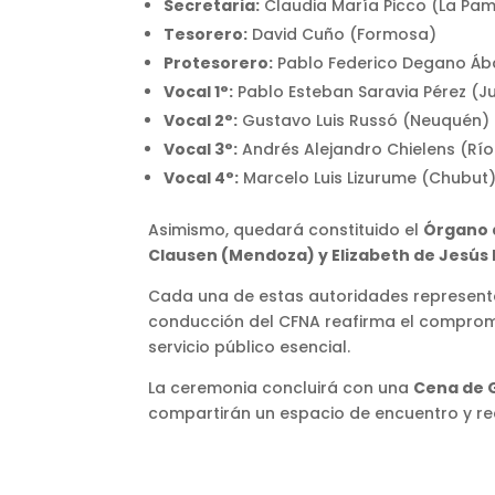
Secretaria:
Claudia María Picco (La Pa
Tesorero:
David Cuño (Formosa)
Protesorero:
Pablo Federico Degano Ába
Vocal 1°:
Pablo Esteban Saravia Pérez (Ju
Vocal 2°:
Gustavo Luis Russó (Neuquén)
Vocal 3°:
Andrés Alejandro Chielens (Rí
Vocal 4°:
Marcelo Luis Lizurume (Chubut
Asimismo, quedará constituido el
Órgano d
Clausen (Mendoza) y Elizabeth de Jesús 
Cada una de estas autoridades representa l
conducción del CFNA reafirma el compromi
servicio público esencial.
La ceremonia concluirá con una
Cena de 
compartirán un espacio de encuentro y re